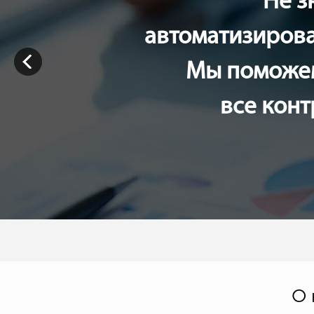
Не з
автоматизирова
Мы поможем
все кон
О 